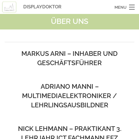
DISPLAYDOKTOR
MENU
ÜBER UNS
OCASSIONSGERÄTE
SMARTPHONES
TABLETS
MARKUS ARNI – INHABER UND
GESCHÄFTSFÜHRER
LAPTOPS
LASERHUELLEN
ADRIANO MANNI –
INFO
MULTIMEDIAELEKTRONIKER /
KONTAKT
LEHRLINGSAUSBILDNER
NICK LEHMANN – PRAKTIKANT 3.
LEHRJAHR ICT FACHMANN EFZ