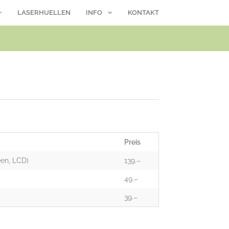
LASERHUELLEN
INFO
KONTAKT
/ Macbook Pro
Reparaturablauf
Öffnungszeiten
Wasserschaden, was nun?
Modellnummer
Über uns
Preis
Suche
een, LCD)
139.–
AGB
49.–
39.–