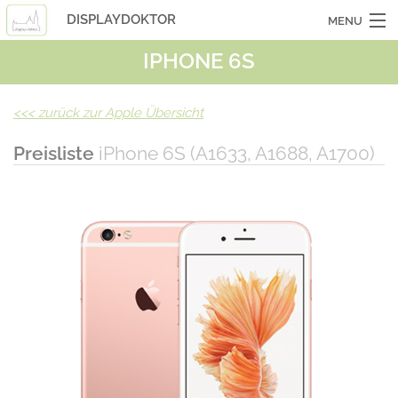
DISPLAYDOKTOR
MENU
IPHONE 6S
OCASSIONSGERÄTE
SMARTPHONES
<<<
zurück zur Apple Übersicht
TABLETS
Preisliste
iPhone 6S (A1633, A1688, A1700)
LAPTOPS
LASERHUELLEN
INFO
KONTAKT