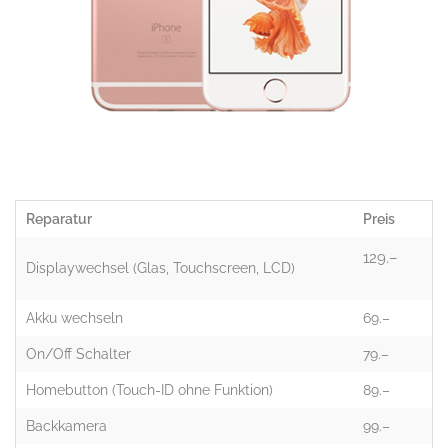
Reparatur
Preis
129.–
Displaywechsel (Glas, Touchscreen, LCD)
Akku wechseln
69.–
On/Off Schalter
79.–
Homebutton (Touch-ID ohne Funktion)
89.–
Backkamera
99.–