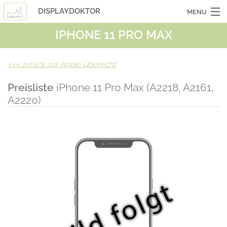
DISPLAYDOKTOR
MENU
IPHONE 11 PRO MAX
OCASSIONSGERÄTE
SMARTPHONES
<<<
zurück zur Apple Übersicht
TABLETS
Preisliste
iPhone 11 Pro Max (A2218, A2161,
A2220)
LAPTOPS
LASERHUELLEN
INFO
KONTAKT