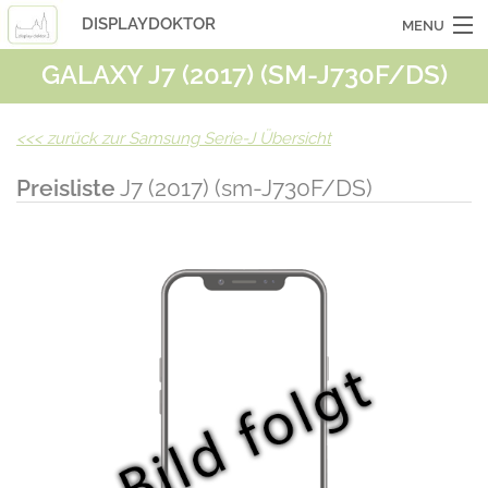
DISPLAYDOKTOR
MENU
GALAXY J7 (2017) (SM-J730F/DS)
OCASSIONSGERÄTE
SMARTPHONES
<<<
zurück zur Samsung Serie-J Übersicht
TABLETS
Preisliste
J7 (2017) (sm-J730F/DS)
LAPTOPS
LASERHUELLEN
INFO
KONTAKT