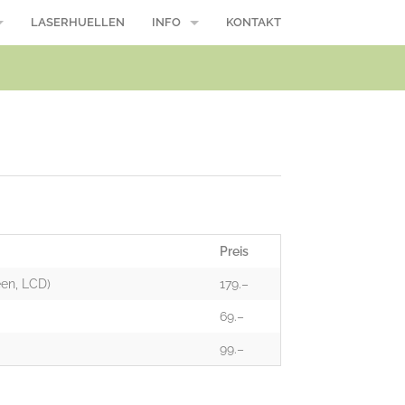
LASERHUELLEN
INFO
KONTAKT
/ Macbook Pro
Reparaturablauf
Öffnungszeiten
Wasserschaden, was nun?
Modellnummer
Über uns
Preis
Suche
een, LCD)
179.–
AGB
69.–
99.–