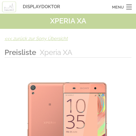
DISPLAYDOKTOR
MENU
XPERIA XA
OCASSIONSGERÄTE
SMARTPHONES
<<<
zurück zur Sony Übersicht
TABLETS
Preisliste
Xperia XA
LAPTOPS
LASERHUELLEN
INFO
KONTAKT