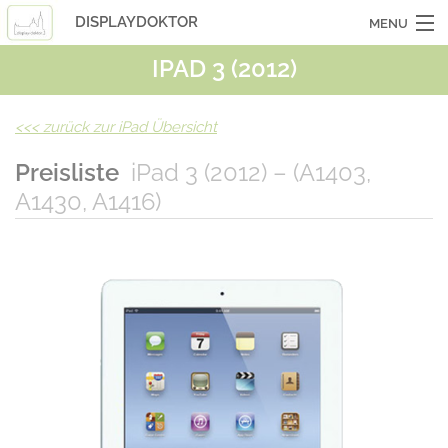
DISPLAYDOKTOR
MENU
IPAD 3 (2012)
OCASSIONSGERÄTE
SMARTPHONES
<<<
zurück zur iPad Übersicht
TABLETS
Preisliste
iPad 3 (2012) – (A1403,
A1430, A1416)
LAPTOPS
LASERHUELLEN
INFO
KONTAKT