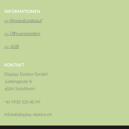
INFORMATIONEN
>>
Reparaturablauf
>>
Öffnungszeiten
>>
AGB
KONTAKT
Display Doktor GmbH
Judengasse 6
4500 Solothurn
+41 (0)32 531 45 00
info{at}display-doktor.ch