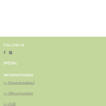
Fribourg, Freiburg, Genève, Genf, Glarus, Graubünden, Jura,
Luzern, Nidwalden, Obwalden, Sankt Gallen, St. Gallen,
Schaffhausen, Schwyz, Solothurn, Thurgau, Tessin, Ticino,
Uri, Wallis, Valais, Waadt, Vaud, Lausanne, Zug, Zürich
FOLLOW US
SPEZ
IAL
INFORMATIONEN
>>
Reparaturablauf
>>
Öffnungszeiten
>>
AGB