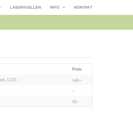
LASERHUELLEN
INFO
KONTAKT
/ Macbook Pro
Reparaturablauf
Öffnungszeiten
Wasserschaden, was nun?
Modellnummer
Preis
Über uns
een, LCD)
149.–
Suche
–
29.-
AGB