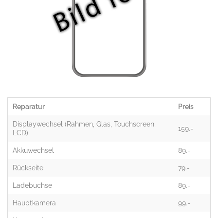
Reparatur
Preis
Displaywechsel (Rahmen, Glas, Touchscreen,
159.-
LCD)
Akkuwechsel
89.-
Rückseite
79.-
Ladebuchse
89.-
Hauptkamera
99.-