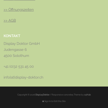
>>
Öffnungszeiten
>>
AGB
KONTAKT
Display Doktor GmbH
Judengasse 6
4500 Solothurn
+41 (0)32 531 45 00
info{at}display-doktor.ch
Copyright © 2026
DisplayDoktor
/
Responsive concrete5 Theme by
c5Hub
Sign In to Edit this Site