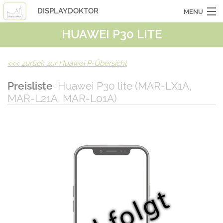
DISPLAYDOKTOR
MENU
HUAWEI P30 LITE
OCASSIONSGERÄTE
SMARTPHONES
<<<
zurück zur Huawei P-Übersicht
TABLETS
Preisliste
Huawei P30 lite (MAR-LX1A,
MAR-L21A, MAR-L01A)
LAPTOPS
LASERHUELLEN
INFO
KONTAKT