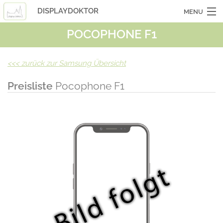
DISPLAYDOKTOR
MENU
POCOPHONE F1
OCASSIONSGERÄTE
SMARTPHONES
<<<
zurück zur Samsung Übersicht
TABLETS
Preisliste
Pocophone F1
LAPTOPS
LASERHUELLEN
INFO
KONTAKT