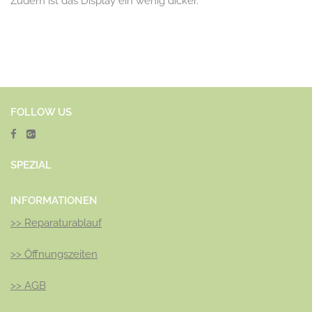
Zudem ist das Display ein wenig dicker.
FOLLOW US
SPEZ
IAL
INFORMATIONEN
>>
Reparaturablauf
>>
Öffnungszeiten
>>
AGB