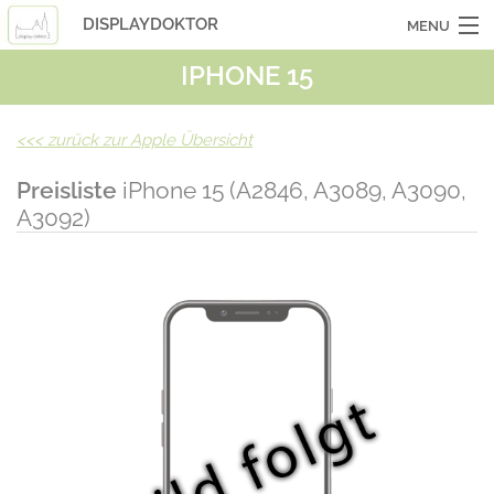
DISPLAYDOKTOR
MENU
IPHONE 15
OCASSIONSGERÄTE
SMARTPHONES
<<<
zurück zur Apple Übersicht
TABLETS
Preisliste
iPhone 15 (A2846, A3089, A3090,
A3092)
LAPTOPS
LASERHUELLEN
INFO
KONTAKT