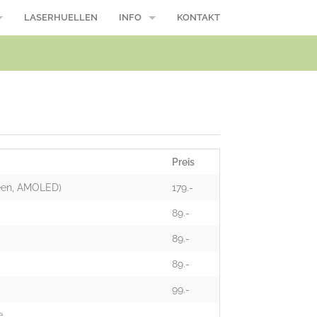
LASERHUELLEN
INFO
KONTAKT
/ Macbook Pro
Reparaturablauf
Öffnungszeiten
Wasserschaden, was nun?
Modellnummer
Preis
Über uns
reen, AMOLED)
179.-
Suche
89.-
89.-
AGB
89.-
99.-
e