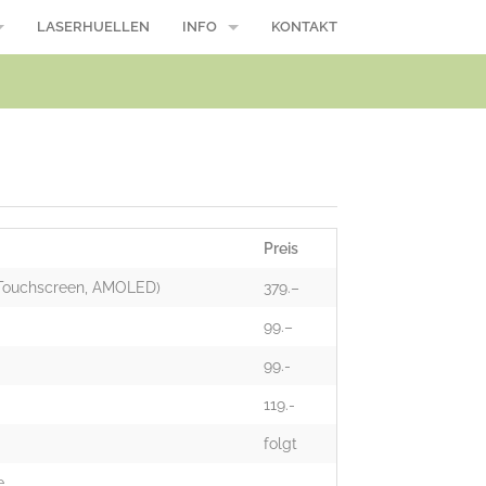
LASERHUELLEN
INFO
KONTAKT
/ Macbook Pro
Reparaturablauf
Öffnungszeiten
Wasserschaden, was nun?
Modellnummer
Preis
Über uns
 Touchscreen, AMOLED)
379.–
Suche
99.–
99.-
AGB
119.-
folgt
e