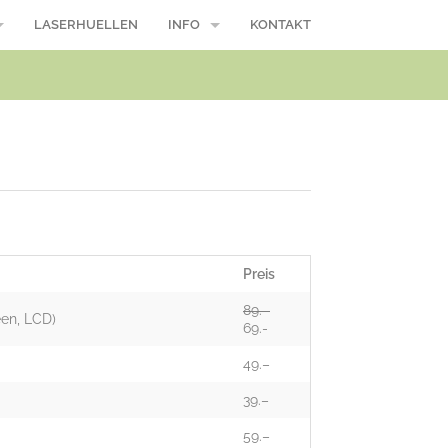
LASERHUELLEN
INFO
KONTAKT
/ Macbook Pro
Reparaturablauf
Öffnungszeiten
Wasserschaden, was nun?
Modellnummer
Über uns
Preis
Suche
89.–
een, LCD)
69.-
AGB
49.–
39.–
59.–