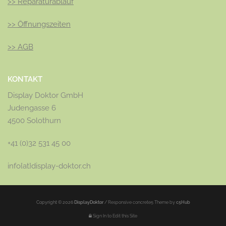
>>
Reparaturablauf
>>
Öffnungszeiten
>>
AGB
KONTAKT
Display Doktor GmbH
Judengasse 6
4500 Solothurn
+41 (0)32 531 45 00
info{at}display-doktor.ch
Copyright © 2026
DisplayDoktor
/
Responsive concrete5 Theme by
c5Hub
Sign In to Edit this Site