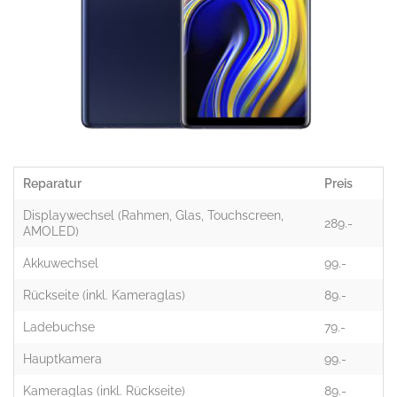
Reparatur
Preis
Displaywechsel (Rahmen, Glas, Touchscreen,
289.-
AMOLED)
Akkuwechsel
99.-
Rückseite (inkl. Kameraglas)
89.-
Ladebuchse
79.-
Hauptkamera
99.-
Kameraglas (inkl. Rückseite)
89.-