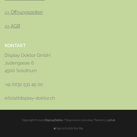
>>
Öffnungszeiten
>>
AGB
KONTAKT
Display Doktor GmbH
Judengasse 6
4500 Solothurn
+41 (0)32 531 45 00
info{at}display-doktor.ch
Copyright © 2026
DisplayDoktor
/
Responsive concrete5 Theme by
c5Hub
Sign In to Edit this Site