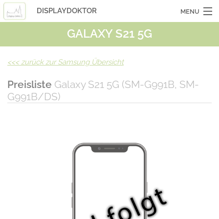
DISPLAYDOKTOR
MENU
GALAXY S21 5G
OCASSIONSGERÄTE
SMARTPHONES
<<<
zurück zur Samsung Übersicht
TABLETS
Preisliste
Galaxy S21 5G (SM-G991B, SM-
G991B/DS)
LAPTOPS
LASERHUELLEN
INFO
KONTAKT