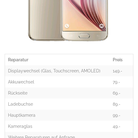
Reparatur
Preis
Displaywechsel (Glas, Touchscreen, AMOLED)
149.-
Akkuwechsel
79.-
Rückseite
69.-
Ladebuchse
89.-
Hauptkamera
99.-
Kameraglas
49.-
Weitere Reparaturen auf Anfrage