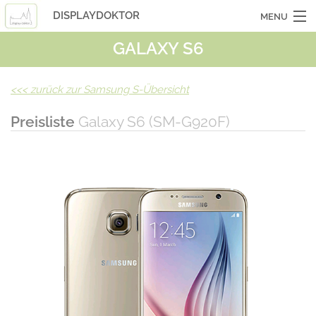
DISPLAYDOKTOR
MENU
GALAXY S6
OCASSIONSGERÄTE
SMARTPHONES
<<<
zurück zur Samsung S-Übersicht
TABLETS
Preisliste
Galaxy S6 (SM-G920F)
LAPTOPS
LASERHUELLEN
INFO
KONTAKT