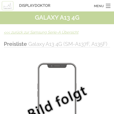
DISPLAYDOKTOR
MENU
GALAXY A13 4G
OCASSIONSGERÄTE
SMARTPHONES
<<<
zurück zur Samsung Serie-A Übersicht
TABLETS
Preisliste
Galaxy A13 4G (SM-A137F, A135F)
LAPTOPS
LASERHUELLEN
INFO
KONTAKT