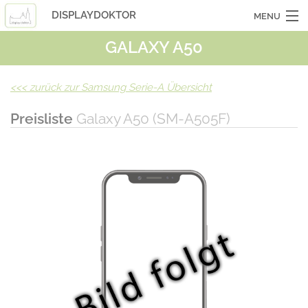
DISPLAYDOKTOR
MENU
GALAXY A50
OCASSIONSGERÄTE
SMARTPHONES
<<<
zurück zur Samsung Serie-A Übersicht
TABLETS
Preisliste
Galaxy A50 (SM-A505F)
LAPTOPS
LASERHUELLEN
INFO
KONTAKT