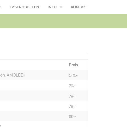
LASERHUELLEN
INFO
KONTAKT
/ Macbook Pro
Reparaturablauf
Öffnungszeiten
Wasserschaden, was nun?
Modellnummer
Preis
Über uns
reen, AMOLED)
149.-
Suche
79.-
79.-
AGB
79.-
99.-
e