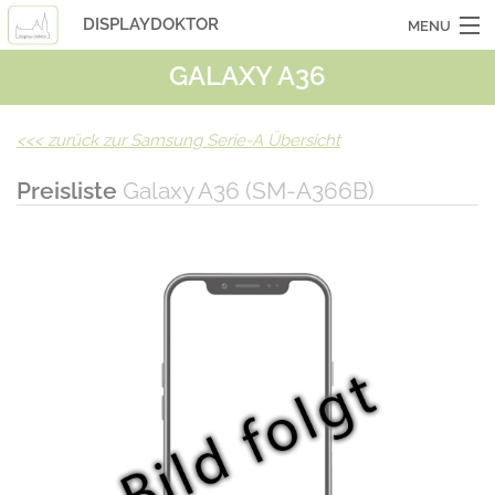
DISPLAYDOKTOR
MENU
GALAXY A36
OCASSIONSGERÄTE
SMARTPHONES
<<<
zurück zur Samsung Serie-A Übersicht
TABLETS
Preisliste
Galaxy A36 (SM-A366B)
LAPTOPS
LASERHUELLEN
INFO
KONTAKT