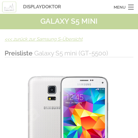
DISPLAYDOKTOR
MENU
GALAXY S5 MINI
OCASSIONSGERÄTE
SMARTPHONES
<<<
zurück zur Samsung S-Übersicht
TABLETS
Preisliste
Galaxy S5 mini (GT-5500)
LAPTOPS
LASERHUELLEN
INFO
KONTAKT