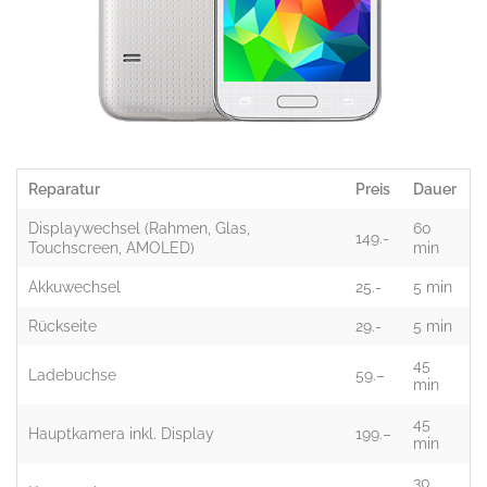
Reparatur
Preis
Dauer
Displaywechsel (Rahmen, Glas,
60
149.-
Touchscreen, AMOLED)
min
Akkuwechsel
25.-
5 min
Rückseite
29.-
5 min
45
Ladebuchse
59.–
min
45
Hauptkamera inkl. Display
199.–
min
30