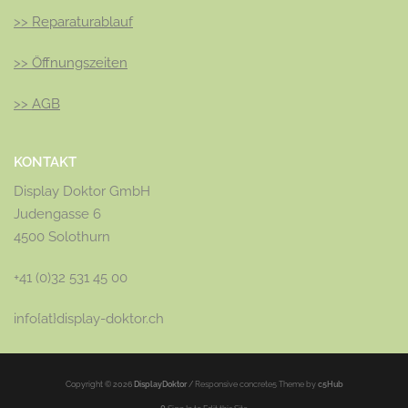
>>
Reparaturablauf
>>
Öffnungszeiten
>>
AGB
KONTAKT
Display Doktor GmbH
Judengasse 6
4500 Solothurn
+41 (0)32 531 45 00
info{at}display-doktor.ch
Copyright © 2026
DisplayDoktor
/
Responsive concrete5 Theme by
c5Hub