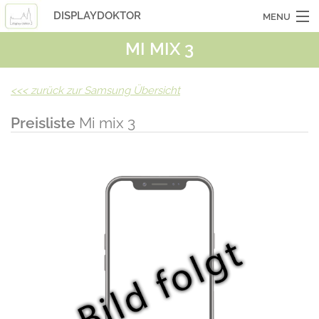
DISPLAYDOKTOR
MENU
MI MIX 3
OCASSIONSGERÄTE
SMARTPHONES
<<<
zurück zur Samsung Übersicht
TABLETS
Preisliste
Mi mix 3
LAPTOPS
LASERHUELLEN
INFO
KONTAKT