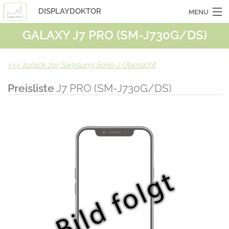
DISPLAYDOKTOR
MENU
GALAXY J7 PRO (SM-J730G/DS)
OCASSIONSGERÄTE
SMARTPHONES
<<<
zurück zur Samsung Serie-J Übersicht
TABLETS
Preisliste
J7 PRO (SM-J730G/DS)
LAPTOPS
LASERHUELLEN
INFO
KONTAKT