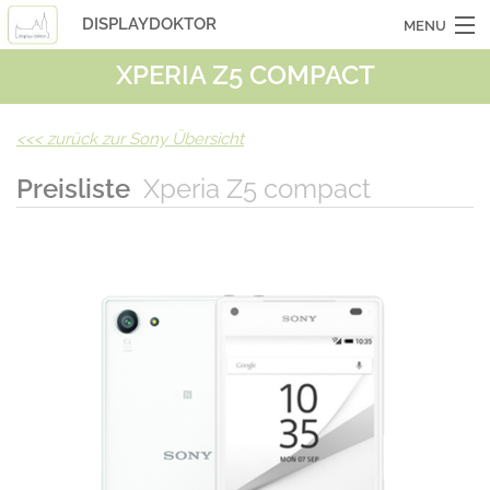
DISPLAYDOKTOR
MENU
XPERIA Z5 COMPACT
OCASSIONSGERÄTE
SMARTPHONES
<<<
zurück zur Sony Übersicht
TABLETS
Preisliste
Xperia Z5 compact
LAPTOPS
LASERHUELLEN
INFO
KONTAKT