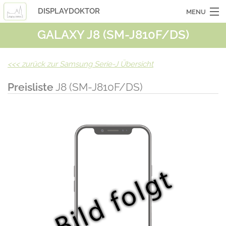
DISPLAYDOKTOR
MENU
GALAXY J8 (SM-J810F/DS)
OCASSIONSGERÄTE
SMARTPHONES
<<<
zurück zur Samsung Serie-J Übersicht
TABLETS
Preisliste
J8 (SM-J810F/DS)
LAPTOPS
LASERHUELLEN
INFO
KONTAKT