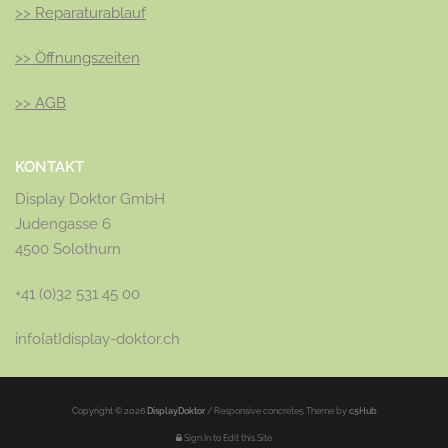
>>
Reparaturablauf
>>
Öffnungszeiten
>>
AGB
KONTAKT
Display Doktor GmbH
Judengasse 6
4500 Solothurn
+41 (0)32 531 45 00
info{at}display-doktor.ch
Copyright © 2026
DisplayDoktor
/
Responsive concrete5 Theme by
c5Hub
Sign In to Edit this Site