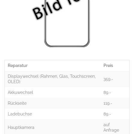
Reparatur
Preis
Displaywechsel (Rahmen, Glas, Touchscreen,
359.-
OLED)
Akkuwechsel
89.-
Rückseite
119.-
Ladebuchse
89.-
auf
Hauptkamera
Anfrage