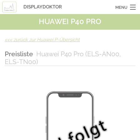
DISPLAYDOKTOR
MENU
HUAWEI P40 PRO
OCASSIONSGERÄTE
SMARTPHONES
<<<
zurück zur Huawei P-Übersicht
TABLETS
Preisliste
Huawei P40 Pro (ELS-AN00,
ELS-TN00)
LAPTOPS
LASERHUELLEN
INFO
KONTAKT