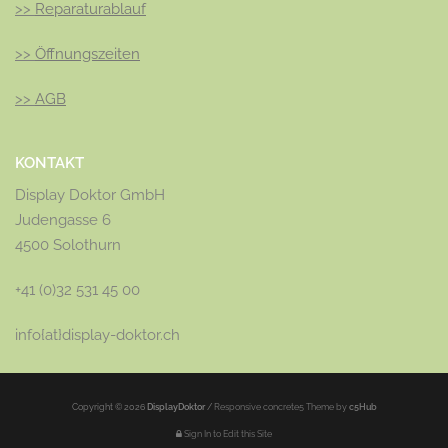
>>
Reparaturablauf
>>
Öffnungszeiten
>>
AGB
KONTAKT
Display Doktor GmbH
Judengasse 6
4500 Solothurn
+41 (0)32 531 45 00
info{at}display-doktor.ch
Copyright © 2026
DisplayDoktor
/
Responsive concrete5 Theme by
c5Hub
Sign In to Edit this Site