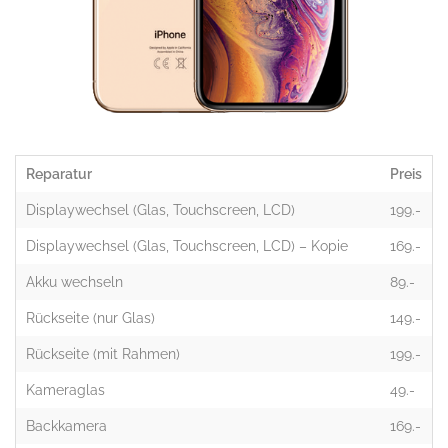
Reparatur
Preis
Displaywechsel (Glas, Touchscreen, LCD)
199.-
Displaywechsel (Glas, Touchscreen, LCD) – Kopie
169.-
Akku wechseln
89.-
Rückseite (nur Glas)
149.-
Rückseite (mit Rahmen)
199.-
Kameraglas
49.-
Backkamera
169.-