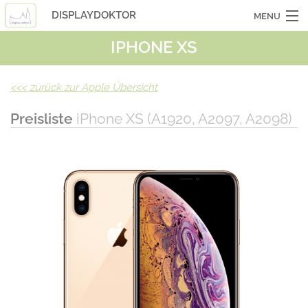
DISPLAYDOKTOR
MENU
IPHONE XS
OCASSIONSGERÄTE
SMARTPHONES
<<<
zurück zur Apple Übersicht
TABLETS
Preisliste
iPhone XS (A1920, A2097, A2098)
LAPTOPS
LASERHUELLEN
INFO
KONTAKT