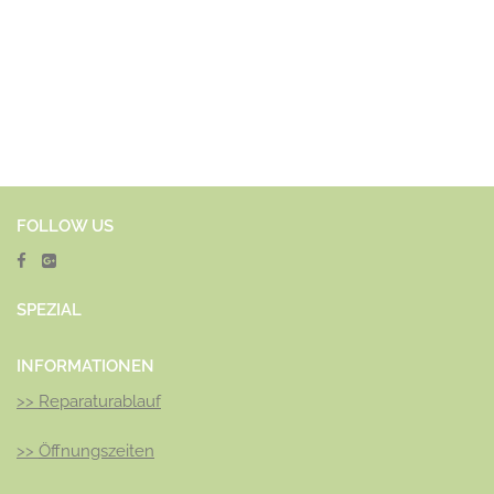
Fribourg, Freiburg, Genève, Genf, Glarus, Graubünden, Jura,
Luzern, Nidwa
lden, Obwalden, Sankt Gallen, St. Gallen,
Schaffhausen, Schwyz, Solothurn, Thurgau, Tessin, Ticino,
Uri, Wallis, Valais, Waadt, Vaud, Lausanne
, Zu
g, Zürich
FOLLOW US
SPEZ
IAL
INFORMATIONEN
>>
Reparaturablauf
>>
Öffnungszeiten