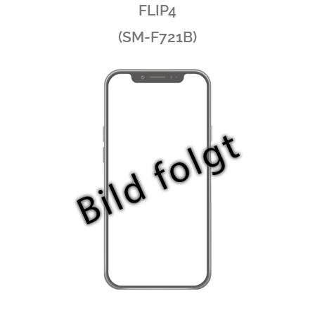
FLIP4
(SM-F721B)